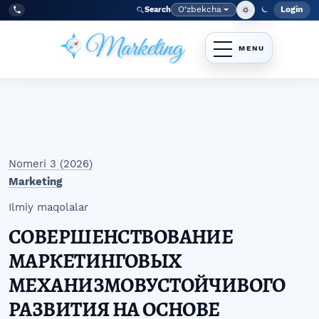
Skip to main navigation menu
Skip to main content
Skip to site footer
O‘zbekcha
Login
Search
Admin
Language
Tel:
+998977838464
Nomeri 3 (2026)
Marketing
Ilmiy maqolalar
СОВЕРШЕНСТВОВАНИЕ
МАРКЕТИНГОВЫХ
МЕХАНИЗМОВУСТОЙЧИВОГО
РАЗВИТИЯ НА ОСНОВЕ