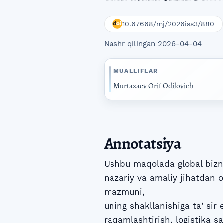
10.67668/mj/2026iss3/880
Nashr qilingan 2026-04-04
MUALLIFLAR
Murtazaev Orif Odilovich
Annotatsiya
Ushbu maqolada global bizne
nazariy va amaliy jihatdan 
mazmuni,
uning shakllanishiga taʼsir 
raqamlashtirish, logistika sa