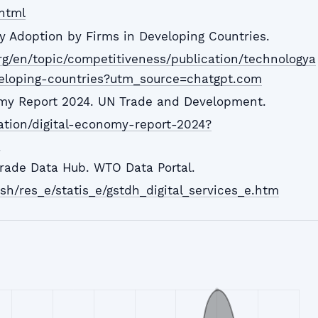
html
y Adoption by Firms in Developing Countries.
g/en/topic/competitiveness/publication/technologya
eloping-countries?utm_source=chatgpt.com
omy Report 2024. UN Trade and Development.
cation/digital-economy-report-2024?
m
Trade Data Hub. WTO Data Portal.
sh/res_e/statis_e/gstdh_digital_services_e.htm