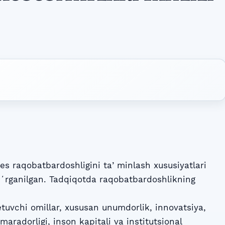
s raqobatbardoshligini taʼminlash xususiyatlari
oʻrganilgan. Tadqiqotda raqobatbardoshlikning
etuvchi omillar, xususan unumdorlik, innovatsiya,
maradorligi, inson kapitali va institutsional