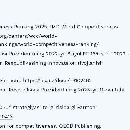
veness Ranking 2025. IMD World Competitiveness
org/centers/wcc/world-
ankings/world-competitiveness-ranking/
asi Prezidentining 2022-yil 6-iyul PF-165-son “2022 -
n Respublikasining innovatsion rivojlanish
i Farmoni.
https://lex.uz/docs/-6102462
on Respublikasi Prezidentining 2023-yil 11-sentabr
30” strategiyasi toʻgʻrisida”gi Farmoni
600413
ion for competitiveness. OECD Publishing.