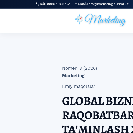
Skip to main navigation menu
Skip to main content
Skip to site footer
Tel:
+998977838464
Email:
info@marketingjournal.uz
Nomeri 3 (2026)
Marketing
Ilmiy maqolalar
GLOBAL BIZN
RAQOBATBAR
TAʼMINLASH 