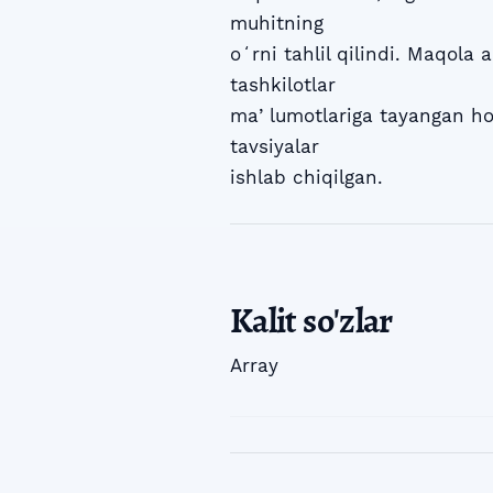
muhitning
oʻrni tahlil qilindi. Maqola 
tashkilotlar
maʼlumotlariga tayangan hol
tavsiyalar
ishlab chiqilgan.
Kalit so'zlar
Array