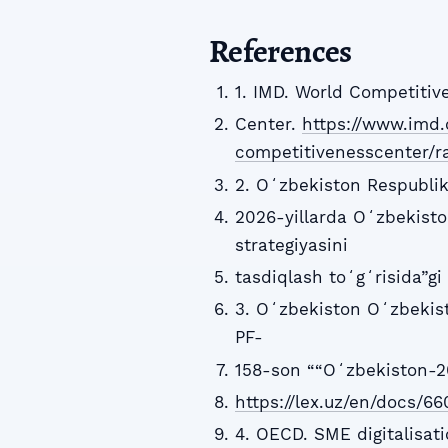
References
1. IMD. World Competiti
Center.
https://www.imd.
competitivenesscenter/r
2. Oʻzbekiston Respublik
2026-yillarda Oʻzbekisto
strategiyasini
tasdiqlash toʻgʻrisida”g
3. Oʻzbekiston Oʻzbekist
PF-
158-son ““Oʻzbekiston-20
https://lex.uz/en/docs/6
4. OECD. SME digitalisat