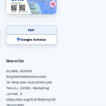
PDF
Google Scholar
How to Cite
GLOBAL BIZNES
RAQOBATBARDOSHLIGINI
TAʼMINLASH XUSUSIYATLARI
TAHLILI. (2026).
Marketing
Jurnali
,
3
.
https://doi.org/10.67668/mj/20
26iss3/880