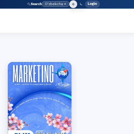
Login
O‘zbekcha
Search
Admin meny
Language