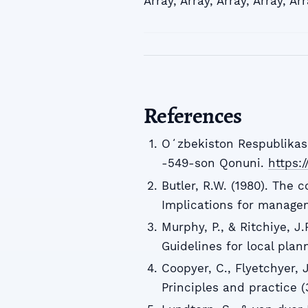
Array
,
Array
,
Array
,
Array
,
Arr
References
Oʻzbekiston Respublikasi
-549-son Qonuni.
https:
Butler, R.W. (1980). The c
Implications for managem
Murphy, P., & Ritchiye, J
Guidelines for local pla
Coopyer, C., Flyetchyer, J
Principles and practice (