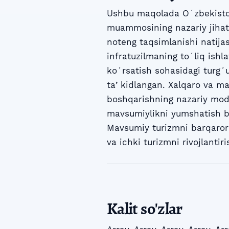
Ushbu maqolada Oʻzbekisto
muammosining nazariy jihatla
noteng taqsimlanishi natijas
infratuzilmaning toʻliq ishla
koʻrsatish sohasidagi turgʻu
taʼkidlangan. Xalqaro va ma
boshqarishning nazariy mod
mavsumiylikni yumshatish boʻ
Mavsumiy turizmni barqarorla
va ichki turizmni rivojlanti
Kalit so'zlar