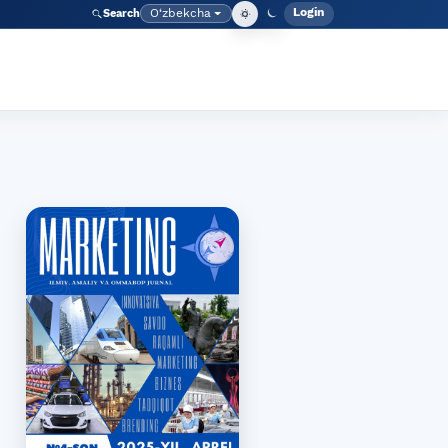
Login
O‘zbekcha
Search
Admin meny
Language