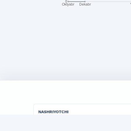
NASHRIYOTCHI
"TADBIRKOR VA ISHBILARMON" LLC
"Marketing" jurnalining rasmiy publisher tashk