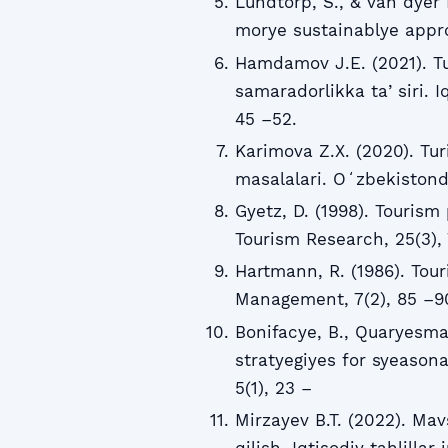
Lundtorp, S., & van dyer 
morye sustainablye appr
Hamdamov J.E. (2021). Tu
samaradorlikka taʼsiri. I
45 –52.
Karimova Z.X. (2020). Tu
masalalari. Oʻzbekistonda
Gyetz, D. (1998). Tourism
Tourism Research, 25(3),
Hartmann, R. (1986). Tour
Management, 7(2), 85 –9
Bonifacye, B., Quaryesma, 
stratyegiyes for syeasona
5(1), 23 –
Mirzayev B.T. (2022). Mav
qilish. Iqtisodiy tahlillar