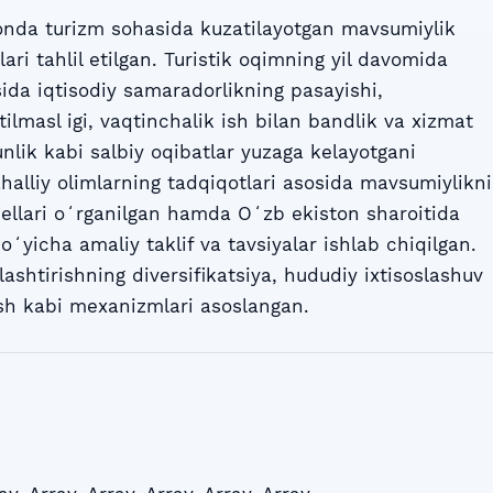
nda turizm sohasida kuzatilayotgan mavsumiylik
ri tahlil etilgan. Turistik oqimning yil davomida
ida iqtisodiy samaradorlikning pasayishi,
tilmasl igi, vaqtinchalik ish bilan bandlik va xizmat
nlik kabi salbiy oqibatlar yuzaga kelayotgani
halliy olimlarning tadqiqotlari asosida mavsumiylikni
ellari oʻrganilgan hamda Oʻzb ekiston sharoitida
yicha amaliy taklif va tavsiyalar ishlab chiqilgan.
shtirishning diversifikatsiya, hududiy ixtisoslashuv
rish kabi mexanizmlari asoslangan.