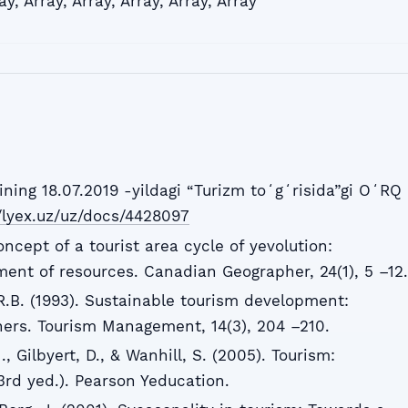
ay
,
Array
,
Array
,
Array
,
Array
,
Array
ning 18.07.2019 -yildagi “Turizm toʻgʻrisida”gi OʻRQ
//lyex.uz/uz/docs/4428097
oncept of a tourist area cycle of yevolution:
ent of resources. Canadian Geographer, 24(1), 5 –12.
.R.B. (1993). Sustainable tourism development:
nners. Tourism Management, 14(3), 204 –210.
., Gilbyert, D., & Wanhill, S. (2005). Tourism:
3rd yed.). Pearson Yeducation.