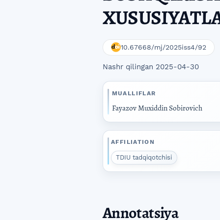
XUSUSIYATL
10.67668/mj/2025iss4/92
Nashr qilingan 2025-04-30
MUALLIFLAR
Fayazov Muxiddin Sobirovich
AFFILIATION
TDIU tadqiqotchisi
Annotatsiya