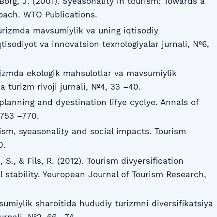
Borg, J. (2001). Syeasonality in tourism: Towards a
oach. WTO Publications.
rizmda mavsumiylik va uning iqtisodiy
qtisodiyot va innovatsion texnologiyalar jurnali, №6,
rizmda ekologik mahsulotlar va mavsumiylik
 turizm rivoji jurnali, №4, 33 –40.
 planning and dyestination lifye cyclye. Annals of
 753 –770.
ism, syeasonality and social impacts. Tourism
0.
S., & Fils, R. (2012). Tourism divyersification
l stability. Yeuropean Journal of Tourism Research,
sumiylik sharoitida hududiy turizmni diversifikatsiya
 jurnali, №2, 66 –74.