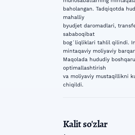
munosabatlarning mintaqalar 
baholangan. Tadqiqotda hudud
mahalliy
byudjet daromadlari, transfe
sababoqibat
bogʻliqliklari tahlil qilindi
mintaqaviy moliyaviy barqaro
Maqolada hududiy boshqaruv 
optimallashtirish
va moliyaviy mustaqillikni k
chiqildi.
Kalit so'zlar