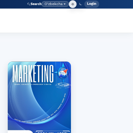
Login
O‘zbekcha
Search
Admin meny
Language