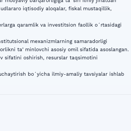
moliyaviy barqarorligiga taʼsiri ilmiy jihatdan
lararo iqtisodiy aloqalar, fiskal mustaqillik,
rlarga qaramlik va investitsion faollik oʻrtasidagi
. Institutsional mexanizmlarning samaradorligi
rlikni taʼminlovchi asosiy omil sifatida asoslangan.
sifatini oshirish, resurslar taqsimotini
uchaytirish boʻyicha ilmiy-amaliy tavsiyalar ishlab