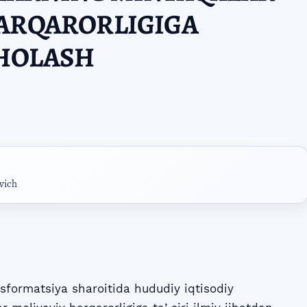
BARQARORLIGIGA
AHOLASH
vich
sformatsiya sharoitida hududiy iqtisodiy