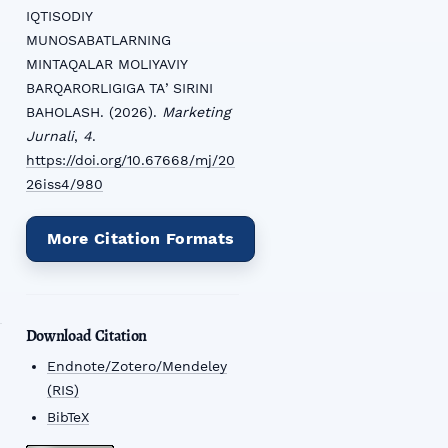
IQTISODIY
MUNOSABATLARNING
MINTAQALAR MOLIYAVIY
BARQARORLIGIGA TAʼSIRINI
BAHOLASH. (2026).
Marketing
Jurnali
,
4
.
https://doi.org/10.67668/mj/20
26iss4/980
More Citation Formats
Download Citation
Endnote/Zotero/Mendeley
(RIS)
BibTeX