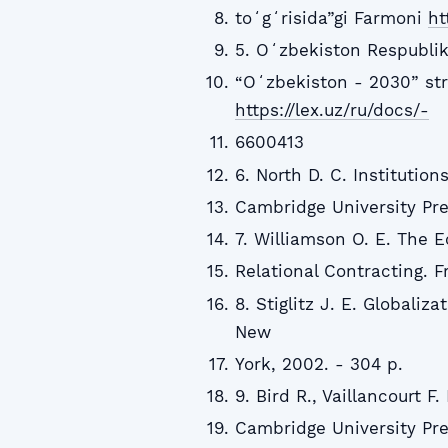
toʻgʻrisida”gi Farmoni
ht
5. Oʻzbekiston Respublik
“Oʻzbekiston - 2030” str
https://lex.uz/ru/docs/-
6600413
6. North D. C. Instituti
Cambridge University Pre
7. Williamson O. E. The E
Relational Contracting. F
8. Stiglitz J. E. Globali
New
York, 2002. - 304 p.
9. Bird R., Vaillancourt F
Cambridge University Pre