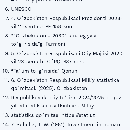
UNESCO.
4. Oʻzbekiston Respublikasi Prezidenti 2023-
yil 11-sentabr PF-158-son
““Oʻzbekiston - 2030” strategiyasi
toʻgʻrisida”gi Farmoni
5. Oʻzbekiston Respublikasi Oliy Majlisi 2020-
yil 23-sentabr OʻRQ-637-son.
“Taʼlim toʻgʻrisida” Qonuni
6. Oʻzbekiston Respublikasi Milliy statistika
qoʻmitasi. (2025). Oʻzbekiston
Respublikasida oliy taʼlim: 2024/2025-oʻquv
yili statistik koʻrsatkichlari. Milliy
statistika qoʻmitasi
https://stat.uz
7. Schultz, T. W. (1961). Investment in human