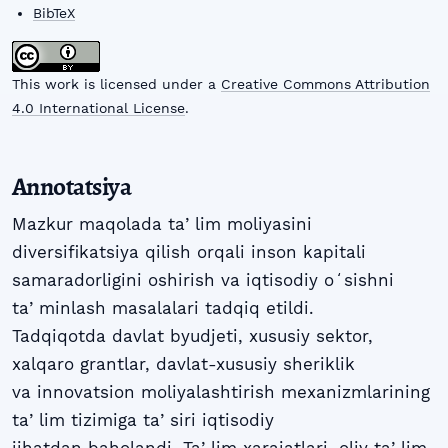
BibTeX
This work is licensed under a
Creative Commons Attribution
4.0 International License
.
Annotatsiya
Mazkur maqolada taʼlim moliyasini
diversifikatsiya qilish orqali inson kapitali
samaradorligini oshirish va iqtisodiy oʻsishni
taʼminlash masalalari tadqiq etildi.
Tadqiqotda davlat byudjeti, xususiy sektor,
xalqaro grantlar, davlat-xususiy sheriklik
va innovatsion moliyalashtirish mexanizmlarining
taʼlim tizimiga taʼsiri iqtisodiy
jihatdan baholandi. Taʼlim xarajatlari, oliy taʼlim