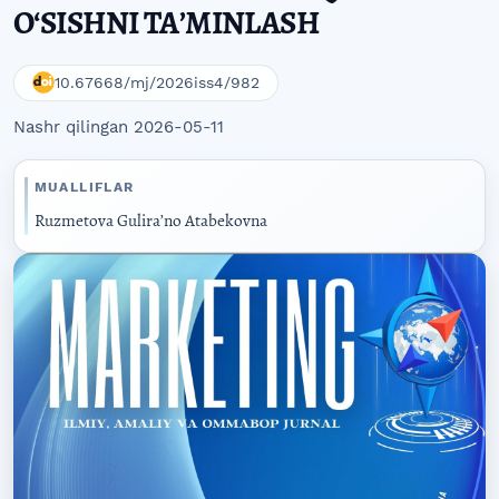
OʻSISHNI TAʼMINLASH
10.67668/mj/2026iss4/982
Nashr qilingan 2026-05-11
MUALLIFLAR
Ruzmetova Guliraʼno Atabekovna