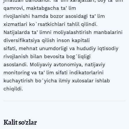
qamrovi, maktabgacha taʼlim
rivojlanishi hamda bozor asosidagi taʼlim
xizmatlari koʻrsatkichlari tahlil qilindi.
Natijalarda taʼlimni moliyalashtirish manbalarini
diversifikatsiya qilish inson kapitali
sifati, mehnat unumdorligi va hududiy iqtisodiy
rivojlanish bilan bevosita bogʻliqligi
asoslandi. Moliyaviy avtonomiya, natijaviy
monitoring va taʼlim sifati indikatorlarini
kuchaytirish boʻyicha ilmiy xulosalar ishlab
chiqildi.
Kalit so'zlar