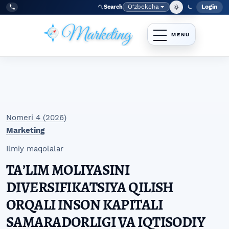
Skip to main navigation menu
Skip to main content
Skip to site footer
O‘zbekcha
Login
Search
Admin
Language
Tel:
+998977838464
Nomeri 4 (2026)
Marketing
Ilmiy maqolalar
TAʼLIM MOLIYASINI
DIVERSIFIKATSIYA QILISH
ORQALI INSON KAPITALI
SAMARADORLIGI VA IQTISODIY