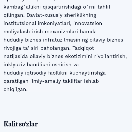
kambagʻallikni qisqartirishdagi oʻrni tahlil
qilingan. Davlat-xususiy sheriklikning
institutsional imkoniyatlari, innovatsion
moliyalashtirish mexanizmlari hamda
hududiy biznes infratuzilmasining oilaviy biznes
rivojiga taʼsiri baholangan. Tadqiqot
natijasida oilaviy biznes ekotizimini rivojlantirish,
inklyuziv bandlikni oshirish va
hududiy iqtisodiy faollikni kuchaytirishga
qaratilgan ilmiy-amaliy takliflar ishlab
chiqilgan.
Kalit so'zlar