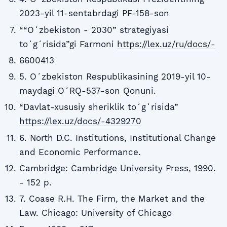
2023-yil 11-sentabrdagi PF-158-son
““Oʻzbekiston - 2030” strategiyasi
toʻgʻrisida”gi Farmoni
https://lex.uz/ru/docs/-
6600413
5. Oʻzbekiston Respublikasining 2019-yil 10-
maydagi OʻRQ-537-son Qonuni.
“Davlat-xususiy sheriklik toʻgʻrisida”
https://lex.uz/docs/-4329270
6. North D.C. Institutions, Institutional Change
and Economic Performance.
Cambridge: Cambridge University Press, 1990.
- 152 p.
7. Coase R.H. The Firm, the Market and the
Law. Chicago: University of Chicago