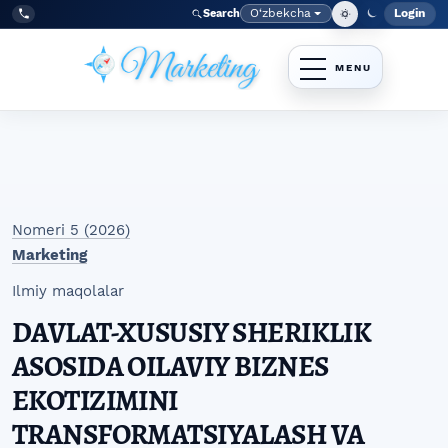
Skip to main navigation menu
Skip to main content
Skip to site footer
O‘zbekcha
Login
Search
Admin
Language
Tel:
+998977838464
Nomeri 5 (2026)
Marketing
Ilmiy maqolalar
DAVLAT-XUSUSIY SHERIKLIK
ASOSIDA OILAVIY BIZNES
EKOTIZIMINI
TRANSFORMATSIYALASH VA