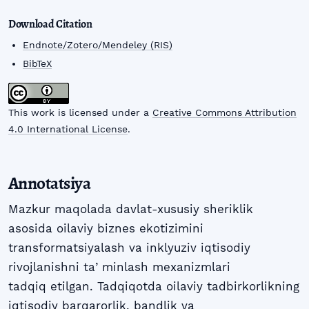
Download Citation
Endnote/Zotero/Mendeley (RIS)
BibTeX
This work is licensed under a
Creative Commons Attribution
4.0 International License
.
Annotatsiya
Mazkur maqolada davlat-xususiy sheriklik
asosida oilaviy biznes ekotizimini
transformatsiyalash va inklyuziv iqtisodiy
rivojlanishni taʼminlash mexanizmlari
tadqiq etilgan. Tadqiqotda oilaviy tadbirkorlikning
iqtisodiy barqarorlik, bandlik va