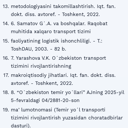
metodologiyasini takomillashtirish. Iqt. fan.
dokt. diss. avtoref. - Toshkent, 2022.
6. Samatov Gʻ.A. va boshqalar. Raqobat
muhitida xalqaro transport tizimi
faoliyatining logistik ishonchliligi. - T.:
ToshDAU, 2003. - 82 b.
7. Yarashova V.K. Oʻzbekiston transport
tizimini rivojlantirishning
makroiqtisodiy jihatlari. Iqt. fan. dokt. diss.
avtoref. - Toshkent, 2022.
8. “Oʻzbekiston temir yoʻllari” AJning 2025-yil
5-fevraldagi 04/2881-20-son
maʼlumotnomasi (Temir yoʻl transporti
tizimini rivojlantirish yuzasidan choratadbirlar
dasturi).