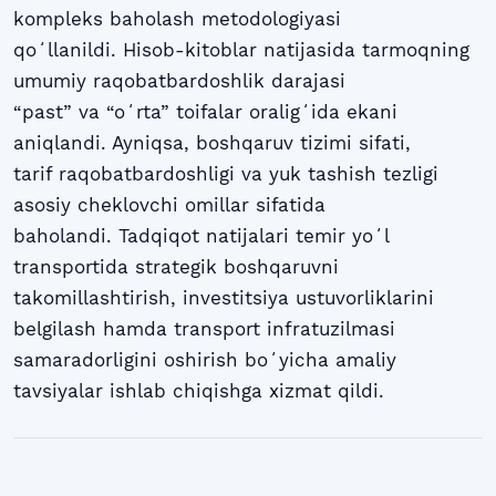
kompleks baholash metodologiyasi
qoʻllanildi. Hisob-kitoblar natijasida tarmoqning
umumiy raqobatbardoshlik darajasi
“past” va “oʻrta” toifalar oraligʻida ekani
aniqlandi. Ayniqsa, boshqaruv tizimi sifati,
tarif raqobatbardoshligi va yuk tashish tezligi
asosiy cheklovchi omillar sifatida
baholandi. Tadqiqot natijalari temir yoʻl
transportida strategik boshqaruvni
takomillashtirish, investitsiya ustuvorliklarini
belgilash hamda transport infratuzilmasi
samaradorligini oshirish boʻyicha amaliy
tavsiyalar ishlab chiqishga xizmat qildi.