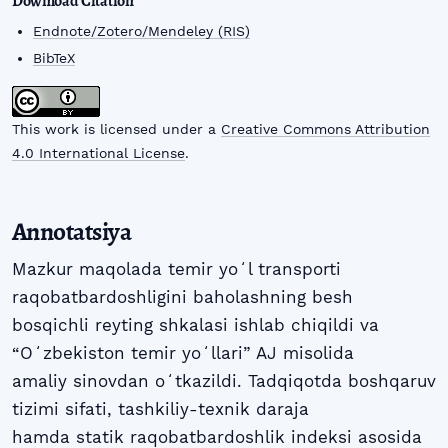
Download Citation
Endnote/Zotero/Mendeley (RIS)
BibTeX
This work is licensed under a
Creative Commons Attribution
4.0 International License
.
Annotatsiya
Mazkur maqolada temir yoʻl transporti
raqobatbardoshligini baholashning besh
bosqichli reyting shkalasi ishlab chiqildi va
“Oʻzbekiston temir yoʻllari” AJ misolida
amaliy sinovdan oʻtkazildi. Tadqiqotda boshqaruv
tizimi sifati, tashkiliy-texnik daraja
hamda statik raqobatbardoshlik indeksi asosida