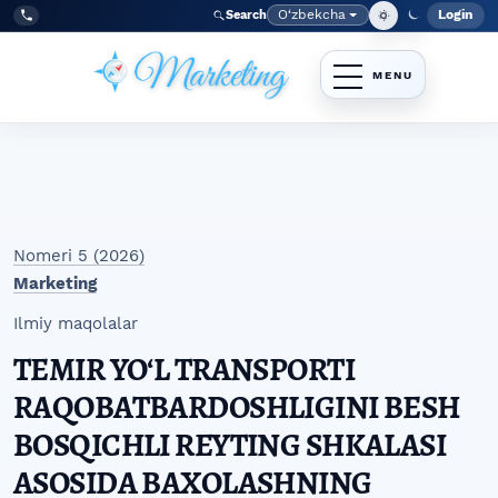
Skip to main navigation menu
Skip to main content
Skip to site footer
O‘zbekcha
Login
Search
Admin
Language
Tel:
+998977838464
Nomeri 5 (2026)
Marketing
Ilmiy maqolalar
TEMIR YOʻL TRANSPORTI
RAQOBATBARDOSHLIGINI BESH
BOSQICHLI REYTING SHKALASI
ASOSIDA BAXOLASHNING