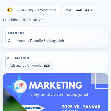
10.67668/mj/2025iss1/1270
440-448
PAGES
Published 2025-06-30
AUTHORS
Qutlimurotov Fayzullo Sadulayevich
AFFILIATION
Alfraganus University