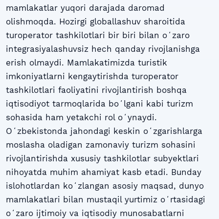
mamlakatlar yuqori darajada daromad
olishmoqda. Hozirgi globallashuv sharoitida
turoperator tashkilotlari bir biri bilan oʻzaro
integrasiyalashuvsiz hech qanday rivojlanishga
erish olmaydi. Mamlakatimizda turistik
imkoniyatlarni kengaytirishda turoperator
tashkilotlari faoliyatini rivojlantirish boshqa
iqtisodiyot tarmoqlarida boʻlgani kabi turizm
sohasida ham yetakchi rol oʻynaydi.
Oʻzbekistonda jahondagi keskin oʻzgarishlarga
moslasha oladigan zamonaviy turizm sohasini
rivojlantirishda xususiy tashkilotlar subyektlari
nihoyatda muhim ahamiyat kasb etadi. Bunday
islohotlardan koʻzlangan asosiy maqsad, dunyo
mamlakatlari bilan mustaqil yurtimiz oʻrtasidagi
oʻzaro ijtimoiy va iqtisodiy munosabatlarni