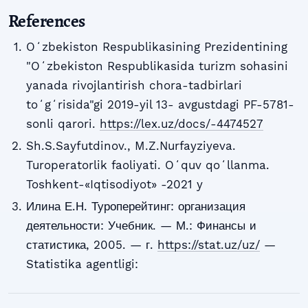
References
Oʻzbekiston Respublikasining Prezidentining
"Oʻzbekiston Respublikasida turizm sohasini
yanada rivojlantirish chora-tadbirlari
toʻgʻrisida"gi 2019-yil 13- avgustdagi PF-5781-
sonli qarori.
https://lex.uz/docs/-4474527
Sh.S.Sayfutdinov., M.Z.Nurfayziyeva.
Turoperatorlik faoliyati. Oʻquv qoʻllanma.
Toshkent-«Iqtisodiyot» -2021 y
Илина Е.Н. Туроперейтинг: организация
деятельности: Учебник. — М.: Финансы и
статистика, 2005. — г.
https://stat.uz/uz/
—
Statistika agentligi: