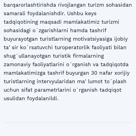
barqarorlashtirishda rivojlangan turizm sohasidan
samarali foydalanishdir. Ushbu keys
tadqiqotining maqsadi mamlakatimiz turizmi
sohasidagi oʻzgarishlarni hamda tashrif
buyurayotgan turistlarning motivatsiyasiga ijobiy
taʼsir koʻrsatuvchi turoperatorlik faoliyati bilan
shugʻullanayotgan turistik firmalarning
zamonaviy faoliyatlarini oʻrganish va tadqiqotda
mamlakatimizga tashrif buyurgan 30 nafar xorijiy
turistlarning intervyularidan maʼlumot toʻplash
uchun sifat parametrlarini oʻrganish tadqiqot
usulidan foydalanildi.