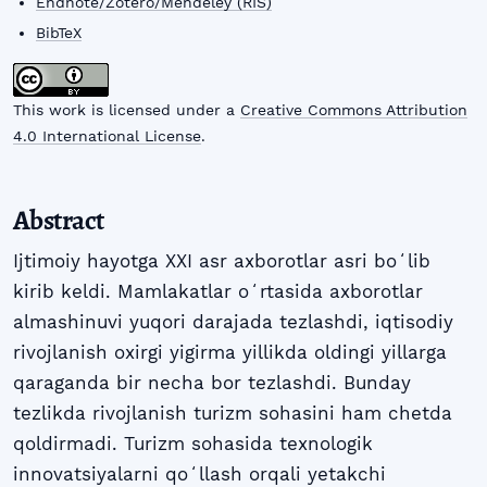
Endnote/Zotero/Mendeley (RIS)
BibTeX
This work is licensed under a
Creative Commons Attribution
4.0 International License
.
Abstract
Ijtimoiy hayotga XXI asr axborotlar asri boʻlib
kirib keldi. Mamlakatlar oʻrtasida axborotlar
almashinuvi yuqori darajada tezlashdi, iqtisodiy
rivojlanish oxirgi yigirma yillikda oldingi yillarga
qaraganda bir necha bor tezlashdi. Bunday
tezlikda rivojlanish turizm sohasini ham chetda
qoldirmadi. Turizm sohasida texnologik
innovatsiyalarni qoʻllash orqali yetakchi