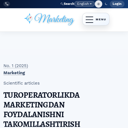
Skip to main navigation menu
Skip to main content
Skip to site footer
English
Login
Search
Admi
Language
Tel:
+998977838464
No. 1 (2025)
Marketing
Scientific articles
TUROPERATORLIKDA
MARKETINGDAN
FOYDALANISHNI
TAKOMILLASHTIRISH