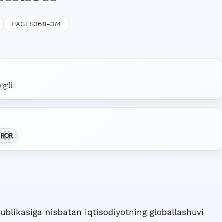
368-374
PAGES
gʻli
likasiga nisbatan iqtisodiyotning globallashuvi