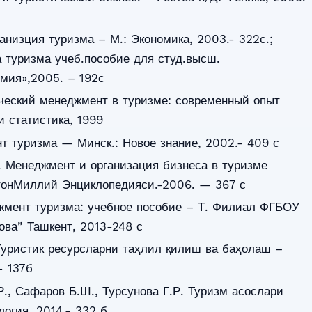
анизция туризма – М.: Экономика, 2003.- 322с.;
 туризма учеб.пособие для студ.высш.
мия»,2005. – 192с
ический менеджмент в туризме: современный опыт
и статистика, 1999
т туризма — Минск.: Новое знание, 2002.- 409 с
. Менеджмент и организация бизнеса в туризме
стонМиллий Энциклопедияси.-2006. — 367 с
жмент туризма: учебное пособие – Т. Филиал ФГБОУ
ва” Ташкент, 2013-248 с
Туристик ресурсларни таҳлил қилиш ва баҳолаш –
- 137б
Р., Сафаров Б.Ш., Турсунова Г.Р. Туризм асослари
логия, 2014.- 332 б