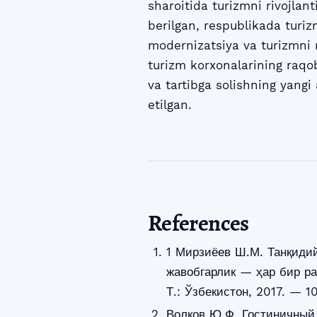
sharoitida turizmni rivojlant
berilgan, respublikada turizm
modernizatsiya va turizmni r
turizm korxonalarining raqob
va tartibga solishning yangi 
etilgan.
References
1 Мирзиёев Ш.М. Танқиди
жавобгарлик — ҳар бир ра
Т.: Ўзбекистон, 2017. — 1
Волков Ю.Ф. Гостиничный 