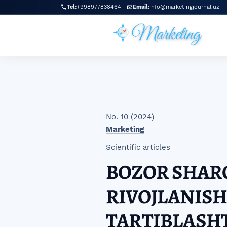
Skip to main navigation menu
Skip to main content
Skip to site footer
Tel:
+998977838464
Email:
info@marketingjournal.uz
No. 10 (2024)
Marketing
Scientific articles
BOZOR SHARO
RIVOJLANISH
TARTIBLASH