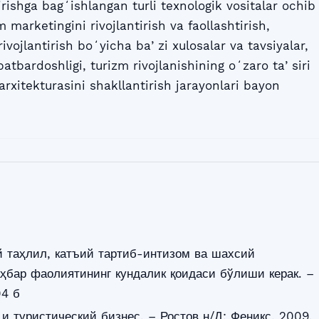
irishga bagʻishlangan turli texnologik vositalar ochib
 marketingini rivojlantirish va faollashtirish,
ivojlantirish boʻyicha baʼzi xulosalar va tavsiyalar,
atbardoshligi, turizm rivojlanishining oʻzaro taʼsiri
arxitekturasini shakllantirish jarayonlari bayon
й таҳлил, катъий тартиб-интизом ва шахсий
ҳбар фаолиятининг кундалик қоидаси бўлиши керак. –
04 б
и туристический бизнес. – Ростов н/Д: Феникс, 2009.