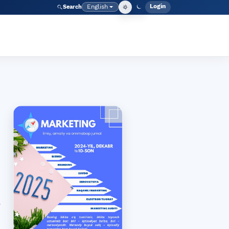
Login
English
Search
Admin men
Language