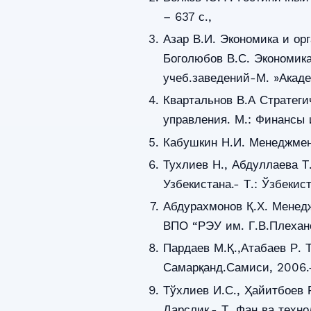
– 637 с.,
Азар В.И. Экономика и орг
Боголюбов В.С. Экономика
учеб.заведений-М. »Акаде
Квартальнов В.А Стратег
управления. М.: Финансы 
Кабушкин Н.И. Менеджмен
Тухлиев Н., Абдуллаева Т
Узбекистана.- Т.: Ўзбеки
Абдурахмонов Қ.Х. Менед
ВПО “РЭУ им. Г.В.Плехано
Пардаев М.Қ.,Атабаев Р. 
Самарқанд.Самиси, 2006.
Тўхлиев И.С., Ҳайитбоев 
Дарслик.- Т. Фан ва техно